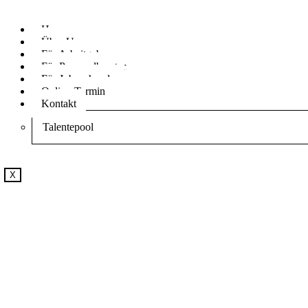
Home
Über Uns
Für Arbeitgeber
Für Personalberater
Für Jobsuchende
Online-Termin
Kontakt
Talentepool
X